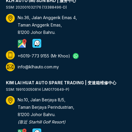
KLH AUTO (M) SDN BHD | 服务中心
SSM: 202001032176 (13388496-D)
No.36, Jalan Anggerik Emas 4,
Taman Anggerik Emas,
81200 Johor Bahru.
+6019-773 9155
(Mr Khoo)
info@klhauto.com.my
KIM LAI HUAT AUTO SPARE TRADING | 变速箱维修中心
SSM: 199103050814 (JM0170649-P)
No.10, Jalan Berjaya 8/5,
Taman Berjaya Perindustrian,
81200 Johor Bahru.
(靠近 Starhill Golf Resort)