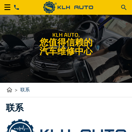
KLH AUTO,
您值得信赖的
汽车维修中心
home
联系
>
联系