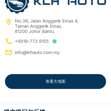
location_on
No.36, Jalan Anggerik Emas 4,
Taman Anggerik Emas,
81200 Johor Bahru.
phone
+6019-773 9155
email
info@klhauto.com.my
查看大地图